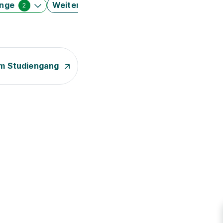
änge
Weitere Filter
2
m Studiengang