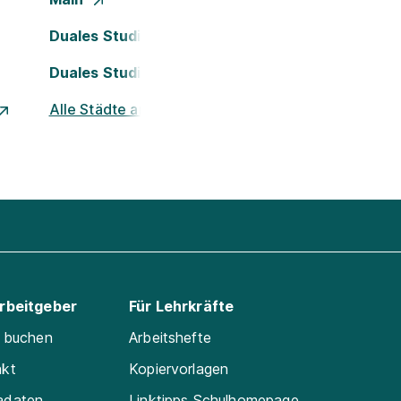
Duales Studium Köln
Duales Studium Nürnberg
Alle Städte ansehen
Arbeitgeber
Für Lehrkräfte
e buchen
Arbeitshefte
akt
Kopiervorlagen
adaten
Linktipps Schulhomepage