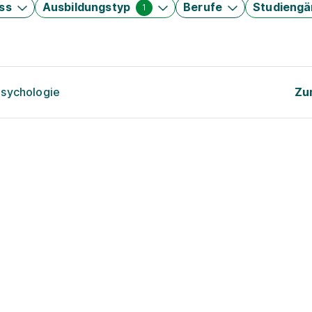
ss
Ausbildungstyp
Berufe
Studieng
1
psychologie
Zu