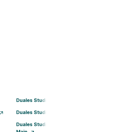
Duales Studium Bochum
Duales Studium Dortmund
Duales Studium Frankfurt am
Main