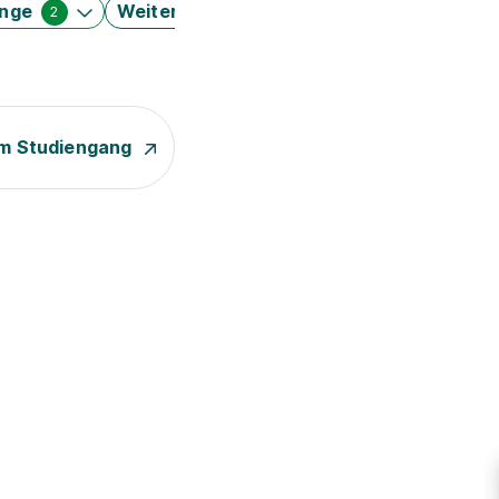
änge
Weitere Filter
2
m Studiengang