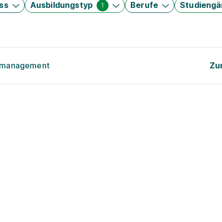
ss
Ausbildungstyp
Berufe
Studieng
1
tsmanagement
Zu