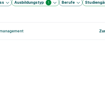
ss
Ausbildungstyp
Berufe
Studieng
1
tsmanagement
Zu