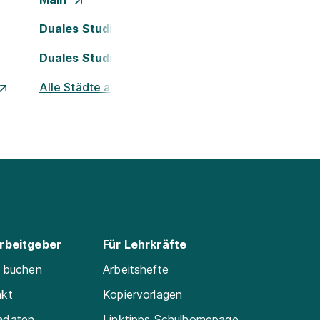
Duales Studium Köln
Duales Studium Nürnberg
Alle Städte ansehen
Arbeitgeber
Für Lehrkräfte
e buchen
Arbeitshefte
akt
Kopiervorlagen
adaten
Linktipps Schulhomepage