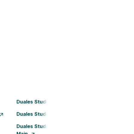
Duales Studium Bielefeld
Duales Studium Dortmund
Duales Studium Frankfurt am
Main