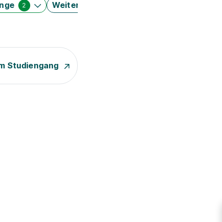
änge
Weitere Filter
2
m Studiengang