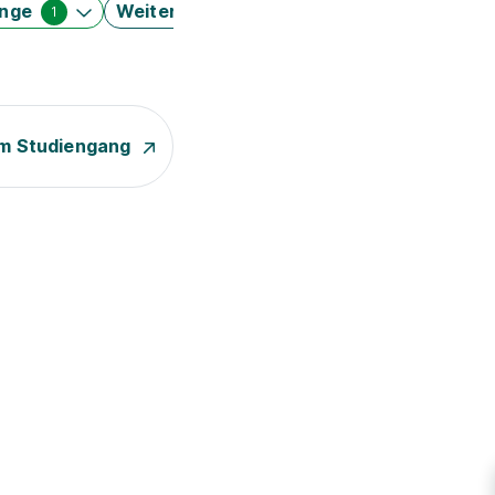
änge
Weitere Filter
1
m Studiengang