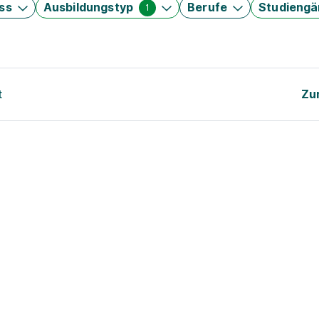
ss
Ausbildungstyp
Berufe
Studieng
1
t
Zu