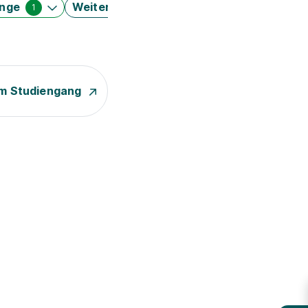
änge
Weitere Filter
1
m Studiengang