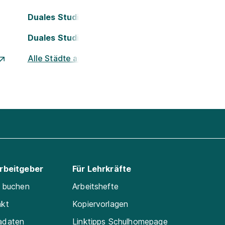
Duales Studium Köln
Duales Studium Nürnberg
Alle Städte ansehen
Arbeitgeber
Für Lehrkräfte
e buchen
Arbeitshefte
akt
Kopiervorlagen
adaten
Linktipps Schulhomepage