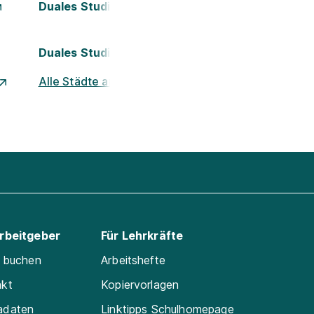
Duales Studium Kassel
Duales Studium Nürnberg
Alle Städte ansehen
Arbeitgeber
Für Lehrkräfte
e buchen
Arbeitshefte
akt
Kopiervorlagen
adaten
Linktipps Schulhomepage