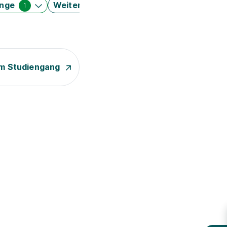
änge
Weitere Filter
1
m Studiengang