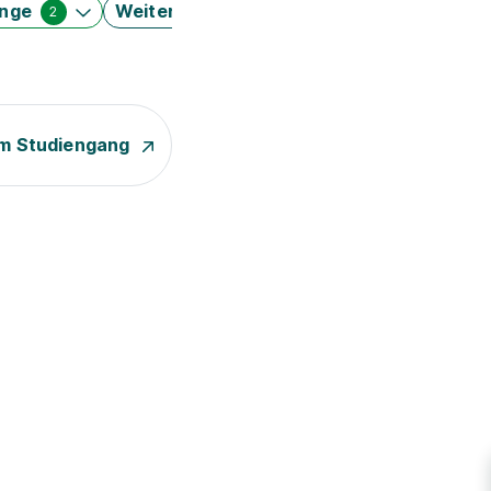
änge
Weitere Filter
2
m Studiengang