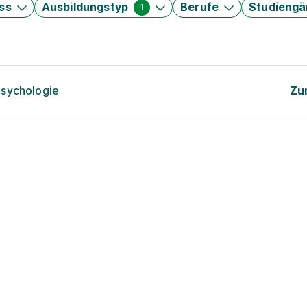
ss
Ausbildungstyp
Berufe
Studieng
1
psychologie
Zu