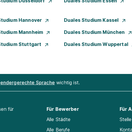
Studium Düsseldorf
Duales Studium Essen
Studium Hannover
Duales Studium Kassel
Studium Mannheim
Duales Studium München
Studium Stuttgart
Duales Studium Wuppertal
endergerechte Sprache
wichtig ist.
sen für
Für Bewerber
Für 
Alle Städte
Stell
Alle Berufe
Kont