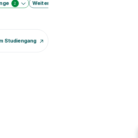
änge
Weitere Filter
2
m Studiengang