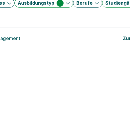
ss
Ausbildungstyp
Berufe
Studieng
1
anagement
Zu