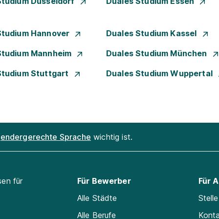
Studium Düsseldorf
Duales Studium Essen
Studium Hannover
Duales Studium Kassel
Studium Mannheim
Duales Studium München
Studium Stuttgart
Duales Studium Wuppertal
endergerechte Sprache
wichtig ist.
sen für
Für Bewerber
Für 
Alle Städte
Stell
Alle Berufe
Kont