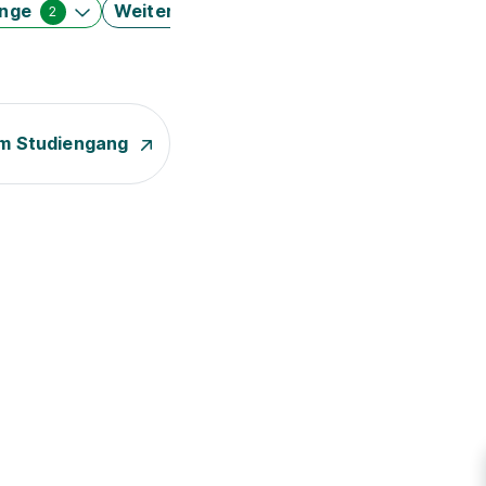
änge
Weitere Filter
2
m Studiengang