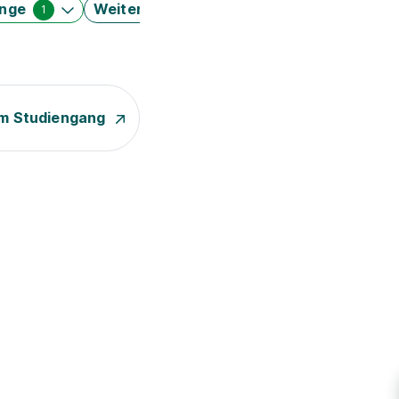
änge
Weitere Filter
1
m Studiengang