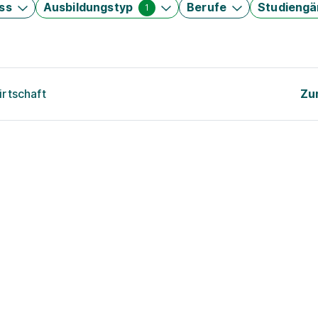
ss
Ausbildungstyp
Berufe
Studieng
1
rtschaft
Zu