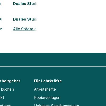
Duales Studium Kassel
Duales Studium München
Alle Städte ansehen
Arbeitgeber
Für Lehrkräfte
e buchen
Arbeitshefte
akt
Kopiervorlagen
adaten
Linktipps Schulhomepage