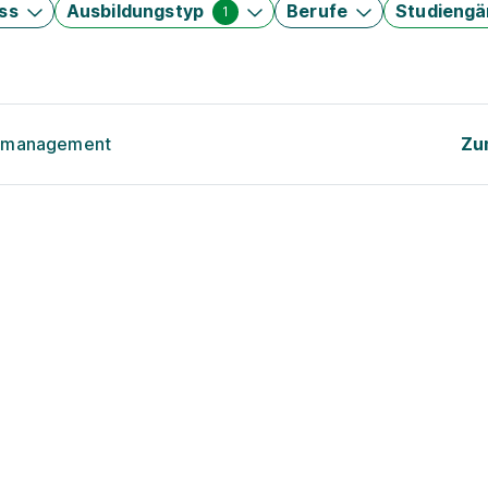
ss
Ausbildungstyp
Berufe
Studieng
1
rsmanagement
Zu