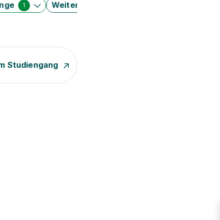
änge
Weitere Filter
1
m Studiengang