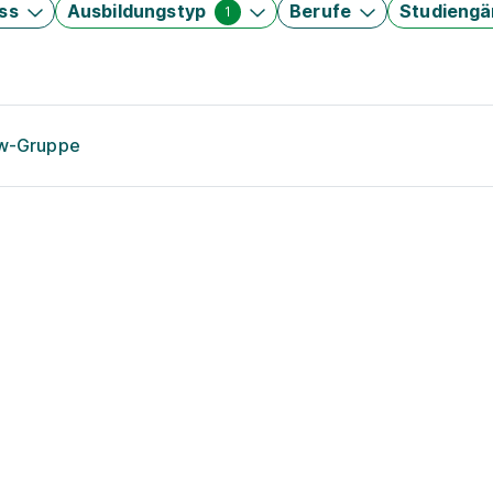
ss
Ausbildungstyp
Berufe
Studieng
1
ow-Gruppe