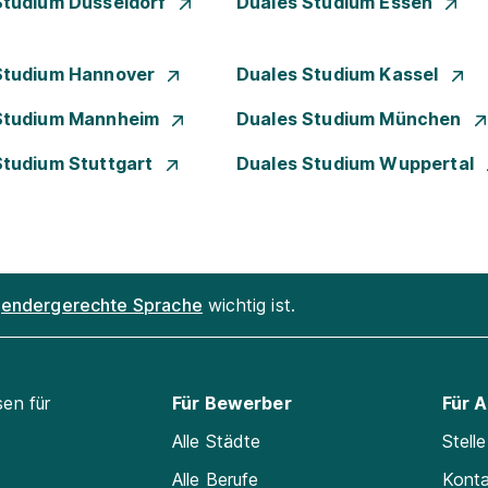
Studium Düsseldorf
Duales Studium Essen
Studium Hannover
Duales Studium Kassel
Studium Mannheim
Duales Studium München
Studium Stuttgart
Duales Studium Wuppertal
endergerechte Sprache
wichtig ist.
sen für
Für Bewerber
Für 
Alle Städte
Stell
Alle Berufe
Kont