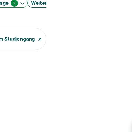
änge
Weitere Filter
2
m Studiengang