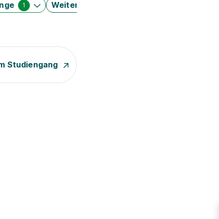
änge
Weitere Filter
1
m Studiengang