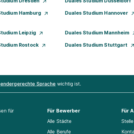
Studium Dresden
Duales Studium Düsseldorf
Studium Hamburg
Duales Studium Hannover
Studium Leipzig
Duales Studium Mannheim
Studium Rostock
Duales Studium Stuttgart
endergerechte Sprache
wichtig ist.
sen für
Für Bewerber
Für 
Alle Städte
Stell
Alle Berufe
Kont