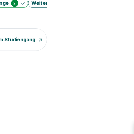
änge
Weitere Filter
2
m Studiengang