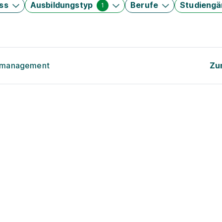
ss
Ausbildungstyp
Berufe
Studieng
1
tsmanagement
Zu