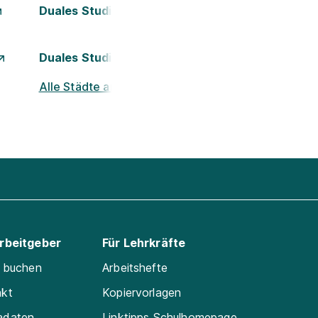
Duales Studium Kassel
Duales Studium München
Alle Städte ansehen
Arbeitgeber
Für Lehrkräfte
e buchen
Arbeitshefte
akt
Kopiervorlagen
adaten
Linktipps Schulhomepage