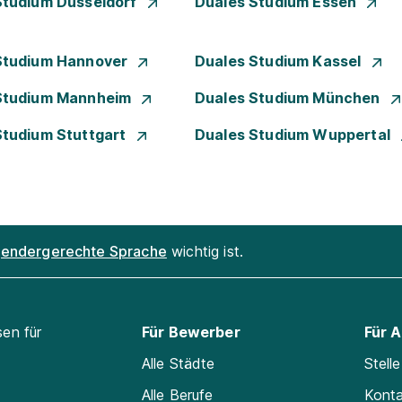
Studium Düsseldorf
Duales Studium Essen
Studium Hannover
Duales Studium Kassel
Studium Mannheim
Duales Studium München
Studium Stuttgart
Duales Studium Wuppertal
endergerechte Sprache
wichtig ist.
sen für
Für Bewerber
Für 
Alle Städte
Stell
Alle Berufe
Kont