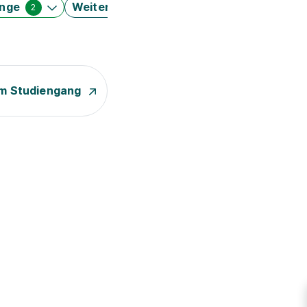
änge
Weitere Filter
2
m Studiengang