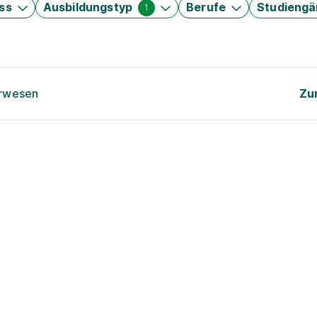
ss
Ausbildungstyp
Berufe
Studieng
1
urwesen
Zu