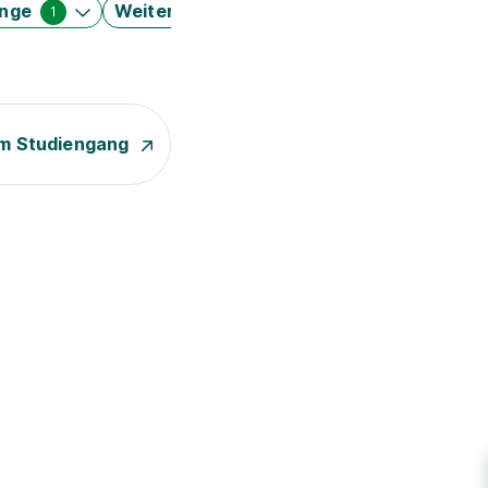
änge
Weitere Filter
1
m Studiengang