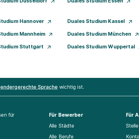
Studium Düsseldorf
Duales Studium Essen
Studium Hannover
Duales Studium Kassel
Studium Mannheim
Duales Studium München
Studium Stuttgart
Duales Studium Wuppertal
endergerechte Sprache
wichtig ist.
sen für
Für Bewerber
Für 
Alle Städte
Stell
Alle Berufe
Kont