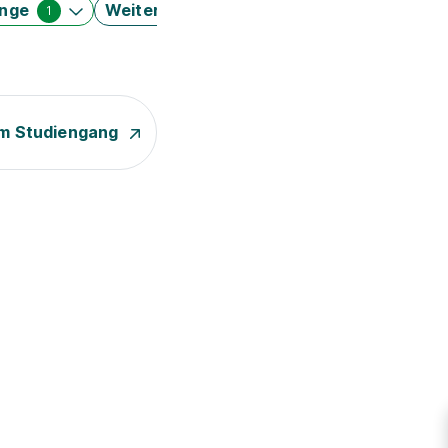
änge
Weitere Filter
1
m Studiengang