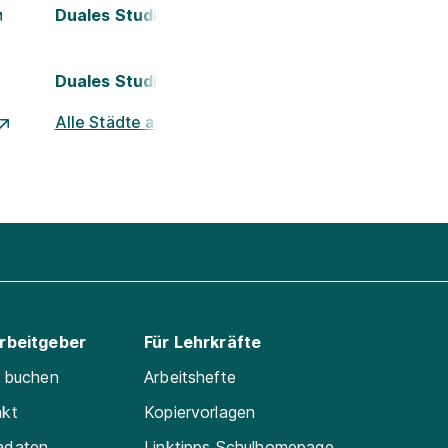
Duales Studium Kassel
Duales Studium Nürnberg
Alle Städte ansehen
Arbeitgeber
Für Lehrkräfte
e buchen
Arbeitshefte
akt
Kopiervorlagen
adaten
Linktipps Schulhomepage