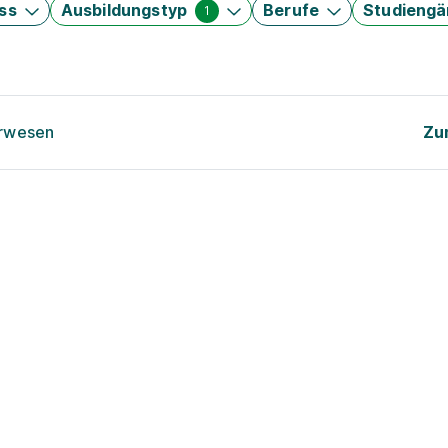
ss
Ausbildungstyp
Berufe
Studieng
1
urwesen
Zu