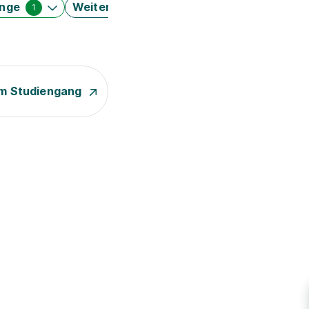
änge
Weitere Filter
1
m Studiengang