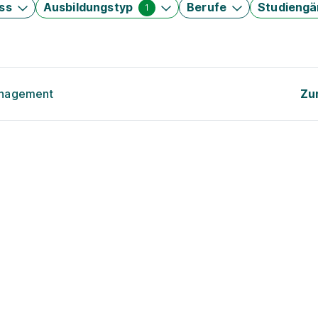
ss
Ausbildungstyp
Berufe
Studieng
1
anagement
Zu