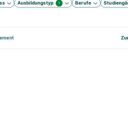
ss
Ausbildungstyp
Berufe
Studieng
1
gement
Zu