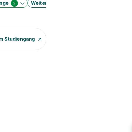
änge
Weitere Filter
2
m Studiengang