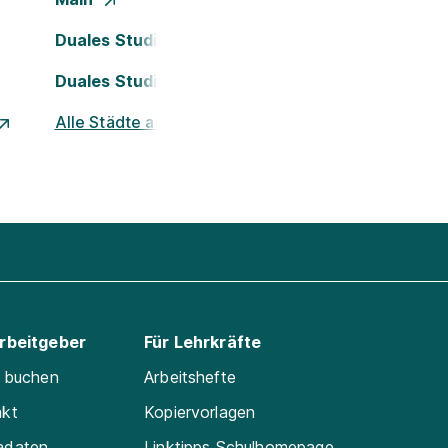
Duales Studium Köln
Duales Studium Nürnberg
Alle Städte ansehen
Arbeitgeber
Für Lehrkräfte
e buchen
Arbeitshefte
akt
Kopiervorlagen
adaten
Linktipps Schulhomepage