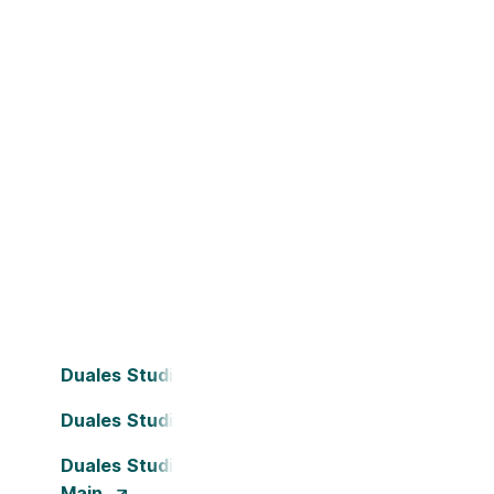
Duales Studium Bielefeld
Duales Studium Dortmund
Duales Studium Frankfurt am
Main