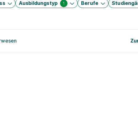
ss
Ausbildungstyp
Berufe
Studieng
1
urwesen
Zu