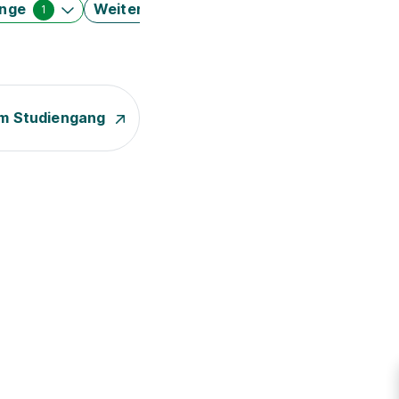
änge
Weitere Filter
1
m Studiengang