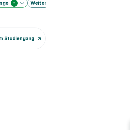
änge
Weitere Filter
2
m Studiengang