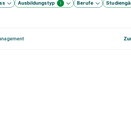
ss
Ausbildungstyp
Berufe
Studieng
1
management
Zu