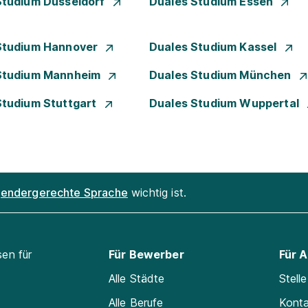
Studium Düsseldorf
Duales Studium Essen
Studium Hannover
Duales Studium Kassel
Studium Mannheim
Duales Studium München
Studium Stuttgart
Duales Studium Wuppertal
endergerechte Sprache
wichtig ist.
sen für
Für Bewerber
Für 
Alle Städte
Stell
Alle Berufe
Kont