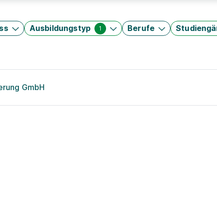
ss
Ausbildungstyp
Berufe
Studieng
1
herung GmbH