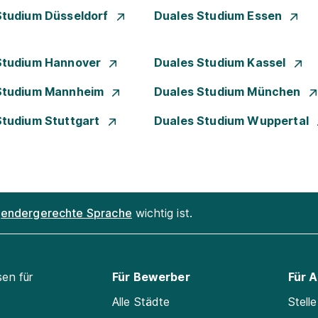
Studium Düsseldorf
Duales Studium Essen
Studium Hannover
Duales Studium Kassel
Studium Mannheim
Duales Studium München
Studium Stuttgart
Duales Studium Wuppertal
endergerechte Sprache
wichtig ist.
sen für
Für Bewerber
Für 
Alle Städte
Stell