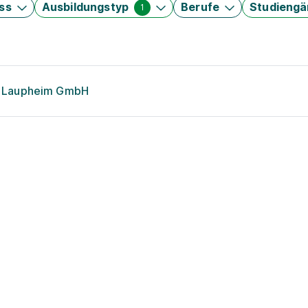
ss
Ausbildungstyp
Berufe
Studieng
1
on Laupheim GmbH