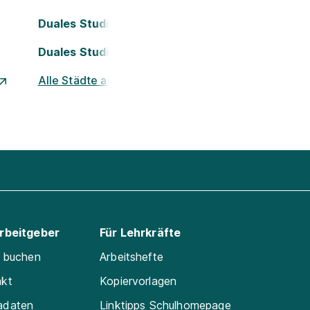
Duales Studium Köln
Duales Studium Nürnberg
Alle Städte ansehen
Arbeitgeber
Für Lehrkräfte
e buchen
Arbeitshefte
akt
Kopiervorlagen
adaten
Linktipps Schulhomepage