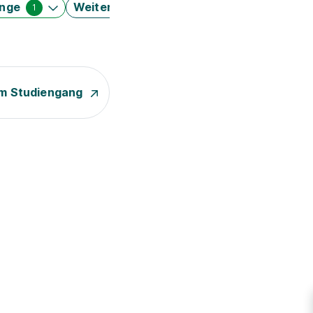
änge
Weitere Filter
1
m Studiengang