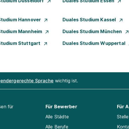
Studium Düsseldorf
Duales Studium Essen
Studium Hannover
Duales Studium Kassel
Studium Mannheim
Duales Studium München
Studium Stuttgart
Duales Studium Wuppertal
endergerechte Sprache
wichtig ist.
sen für
Für Bewerber
Für 
Alle Städte
Stell
Alle Berufe
Kont