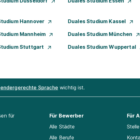
Studium Düsseldorf
Duales Studium Essen
Studium Hannover
Duales Studium Kassel
Studium Mannheim
Duales Studium München
Studium Stuttgart
Duales Studium Wuppertal
endergerechte Sprache
wichtig ist.
sen für
Für Bewerber
Für 
Alle Städte
Stell
Alle Berufe
Kont