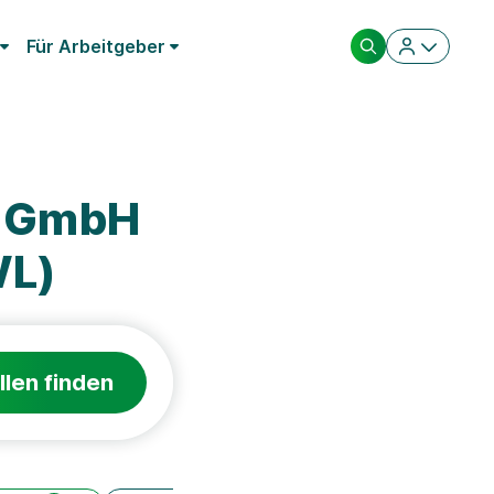
Für Arbeitgeber
m GmbH
WL)
llen finden