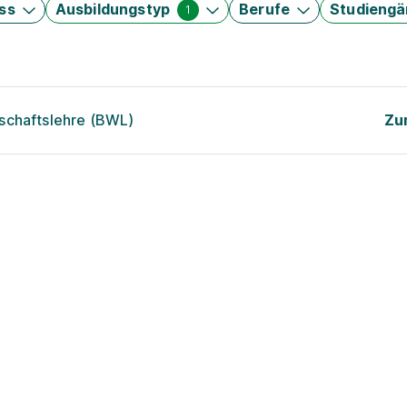
ss
Ausbildungstyp
Berufe
Studieng
1
schaftslehre (BWL)
Zu