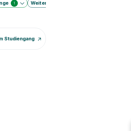
änge
Weitere Filter
1
m Studiengang