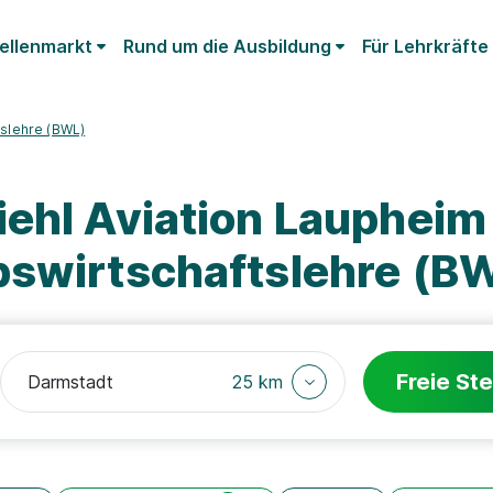
ellenmarkt
Rund um die Ausbildung
Für Lehrkräfte
tslehre (BWL)
iehl Aviation Lauphei
bswirtschaftslehre (B
Freie Ste
25 km