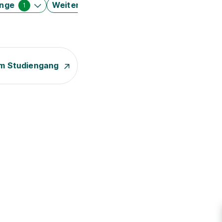
änge
Weitere Filter
1
m Studiengang