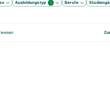
ss
Ausbildungstyp
Berufe
Studieng
1
urwesen
Zu