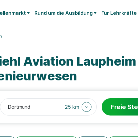
ellenmarkt
Rund um die Ausbildung
Für Lehrkräfte
n
iehl Aviation Lauphei
enieurwesen
Freie Ste
25 km