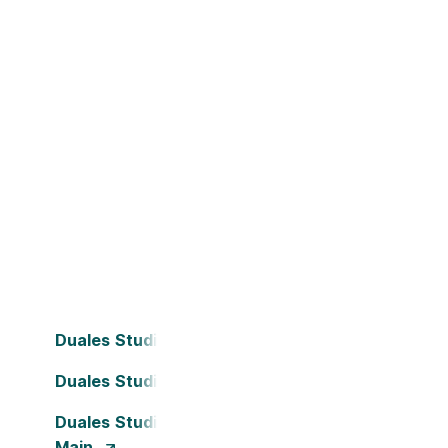
Duales Studium Bielefeld
Duales Studium Darmstadt
Duales Studium Frankfurt am
Main