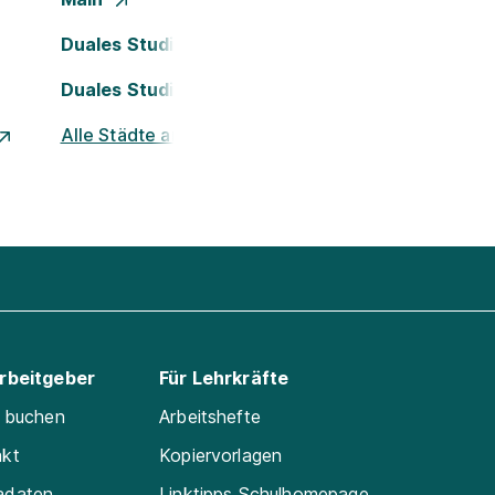
Duales Studium Köln
Duales Studium Nürnberg
Alle Städte ansehen
Arbeitgeber
Für Lehrkräfte
e buchen
Arbeitshefte
akt
Kopiervorlagen
adaten
Linktipps Schulhomepage