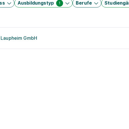
ss
Ausbildungstyp
Berufe
Studieng
1
on Laupheim GmbH