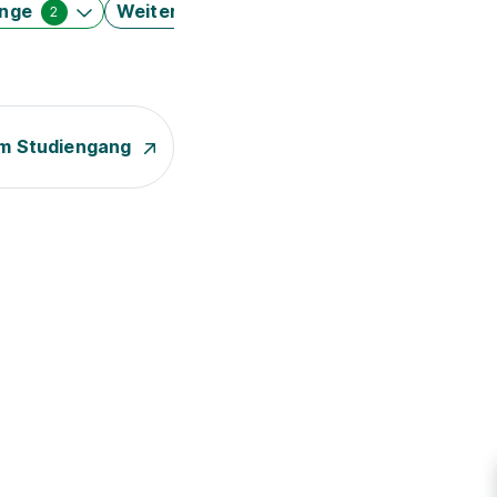
änge
Weitere Filter
2
m Studiengang