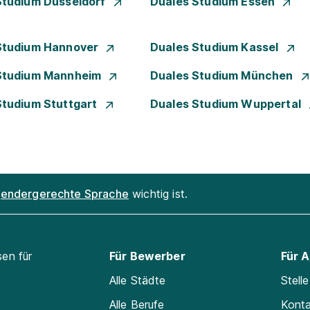
Studium Düsseldorf
Duales Studium Essen
Studium Hannover
Duales Studium Kassel
Studium Mannheim
Duales Studium München
Studium Stuttgart
Duales Studium Wuppertal
endergerechte Sprache
wichtig ist.
sen für
Für Bewerber
Für 
Alle Städte
Stell
Alle Berufe
Kont