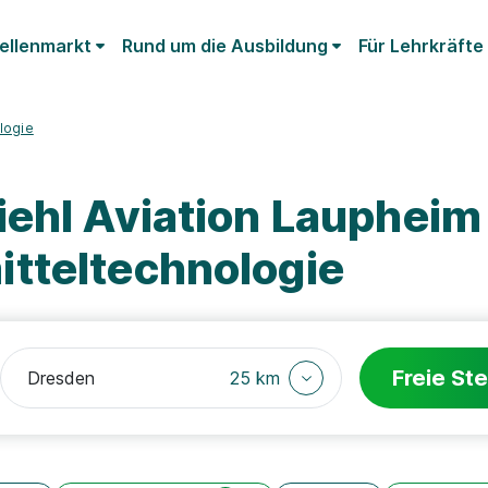
ellenmarkt
Rund um die Ausbildung
Für Lehrkräfte
logie
iehl Aviation Lauphei
tteltechnologie
Freie Ste
25 km