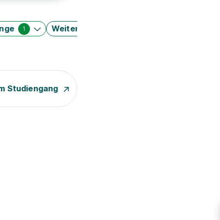
änge
Weitere Filter
1
m Studiengang