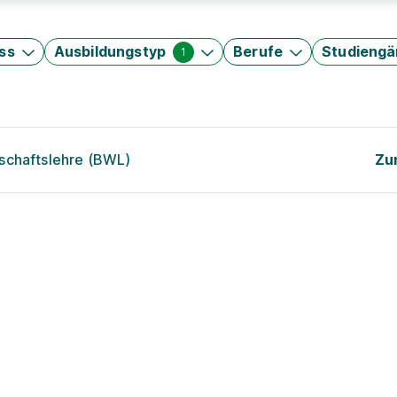
ss
Ausbildungstyp
Berufe
Studieng
1
schaftslehre (BWL)
Zu