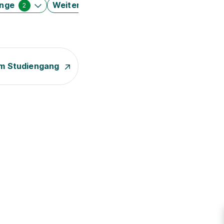
änge
Weitere Filter
2
m Studiengang