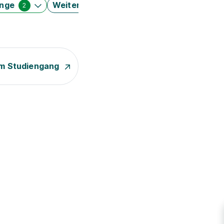
änge
Weitere Filter
2
m Studiengang