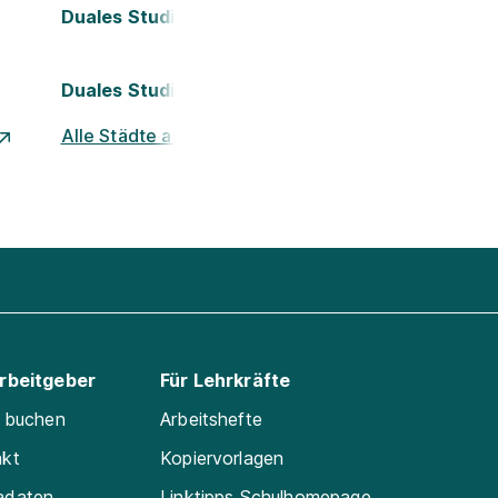
Duales Studium Köln
Duales Studium Nürnberg
Alle Städte ansehen
Arbeitgeber
Für Lehrkräfte
e buchen
Arbeitshefte
akt
Kopiervorlagen
adaten
Linktipps Schulhomepage