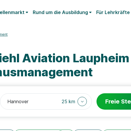
ellenmarkt
Rund um die Ausbildung
Für Lehrkräfte
ment
iehl Aviation Lauphei
smusmanagement
Freie Ste
25 km