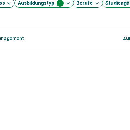
ss
Ausbildungstyp
Berufe
Studieng
1
management
Zu