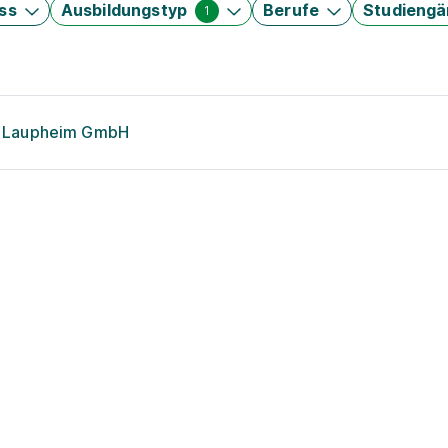
ss
Ausbildungstyp
Berufe
Studieng
1
on Laupheim GmbH