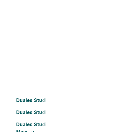
Duales Studium Bielefeld
Duales Studium Dortmund
Duales Studium Frankfurt am
Main