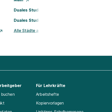
Duales Studium Köln
Duales Studium Nürnberg
Alle Städte ansehen
Arbeitgeber
Für Lehrkräfte
e buchen
Arbeitshefte
akt
Kopiervorlagen
adaten
Linktipps Schulhomepage