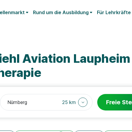
ellenmarkt
Rund um die Ausbildung
Für Lehrkräfte
iehl Aviation Lauphei
herapie
Freie Ste
25 km