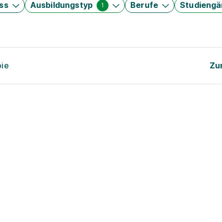
ss
Ausbildungstyp
Berufe
Studieng
1
pie
Zu