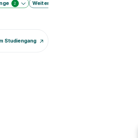
änge
Weitere Filter
2
m Studiengang