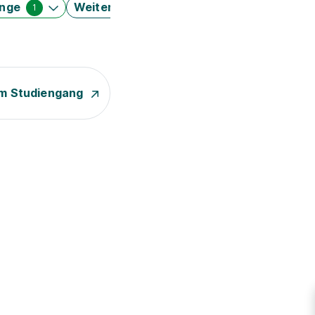
änge
Weitere Filter
1
m Studiengang