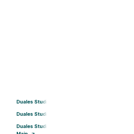
Duales Studium Bielefeld
Duales Studium Dortmund
Duales Studium Frankfurt am
Main