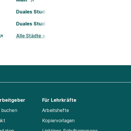
Duales Studium Köln
Duales Studium Nürnberg
Alle Städte ansehen
Arbeitgeber
Für Lehrkräfte
e buchen
Arbeitshefte
akt
Kopiervorlagen
adaten
Linktipps Schulhomepage