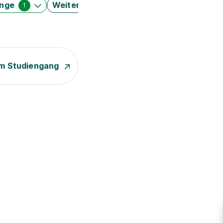
änge
Weitere Filter
1
m Studiengang