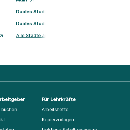
Duales Studium Köln
Duales Studium Nürnberg
Alle Städte ansehen
Arbeitgeber
Für Lehrkräfte
e buchen
Arbeitshefte
akt
Kopiervorlagen
adaten
Linktipps Schulhomepage