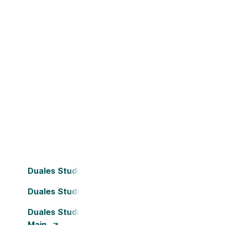
Duales Studium Bielefeld
Duales Studium Dortmund
Duales Studium Frankfurt am
Main