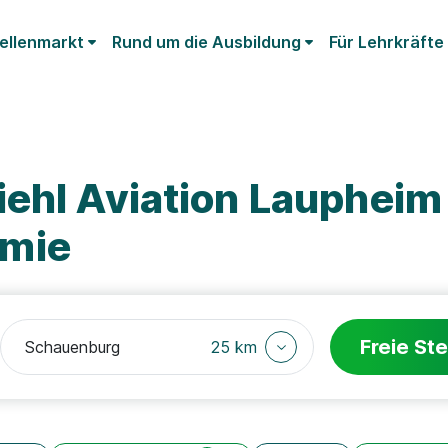
ellenmarkt
Rund um die Ausbildung
Für Lehrkräfte
iehl Aviation Lauphei
emie
Freie Ste
25 km