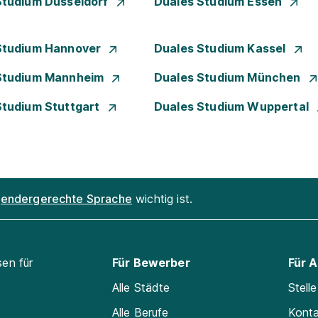
Studium Düsseldorf
Duales Studium Essen
Studium Hannover
Duales Studium Kassel
Studium Mannheim
Duales Studium München
Studium Stuttgart
Duales Studium Wuppertal
endergerechte Sprache
wichtig ist.
sen für
Für Bewerber
Für 
Alle Städte
Stell
Alle Berufe
Kont