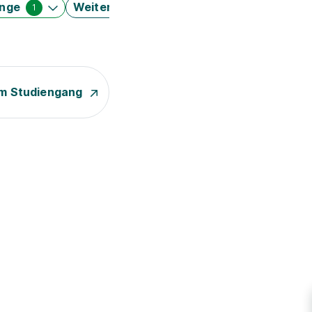
änge
Weitere Filter
1
m Studiengang