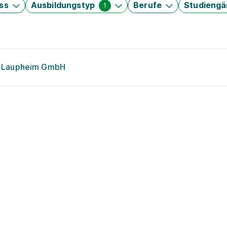
ss
Ausbildungstyp
Berufe
Studieng
1
on Laupheim GmbH