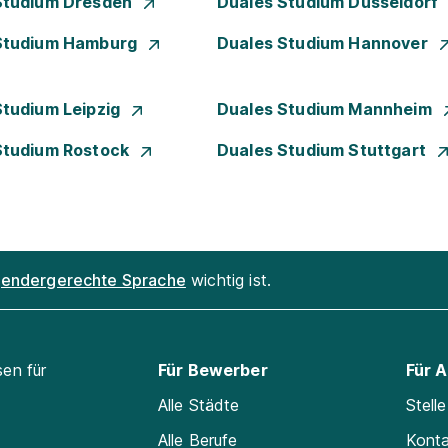
Studium Dresden
Duales Studium Düsseldorf
Studium Hamburg
Duales Studium Hannover
Studium Leipzig
Duales Studium Mannheim
Studium Rostock
Duales Studium Stuttgart
endergerechte Sprache
wichtig ist.
sen für
Für Bewerber
Für 
Alle Städte
Stell
Alle Berufe
Kont