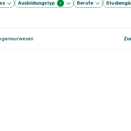
ss
Ausbildungstyp
Berufe
Studieng
1
ingenieurwesen
Zu