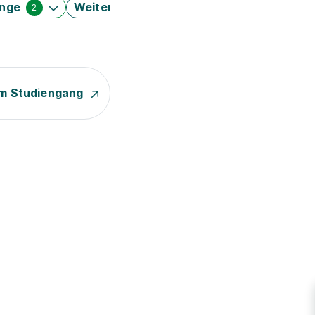
änge
Weitere Filter
2
m Studiengang