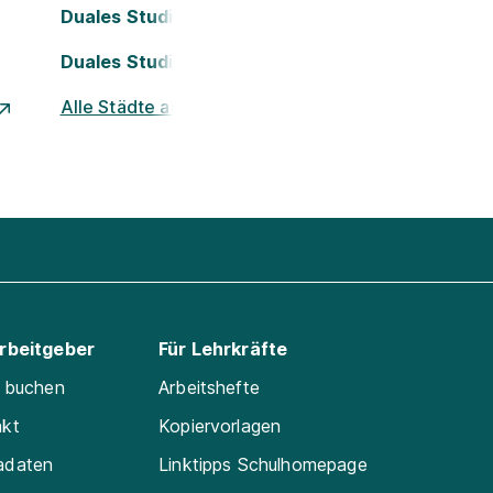
Duales Studium Köln
Duales Studium Nürnberg
Alle Städte ansehen
Arbeitgeber
Für Lehrkräfte
e buchen
Arbeitshefte
akt
Kopiervorlagen
adaten
Linktipps Schulhomepage