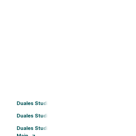
Duales Studium Bielefeld
Duales Studium Dortmund
Duales Studium Frankfurt am
Main