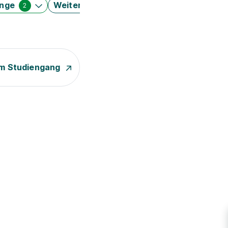
änge
Weitere Filter
2
m Studiengang