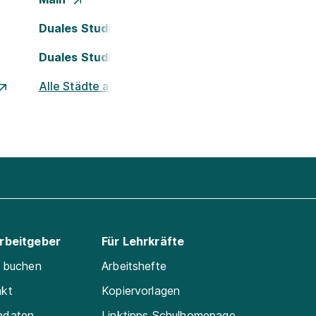
Duales Studium Köln
Duales Studium Nürnberg
Alle Städte ansehen
Arbeitgeber
Für Lehrkräfte
e buchen
Arbeitshefte
akt
Kopiervorlagen
adaten
Linktipps Schulhomepage