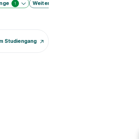
änge
Weitere Filter
1
m Studiengang