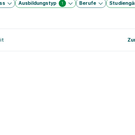
ss
Ausbildungstyp
Berufe
Studieng
1
it
Zu