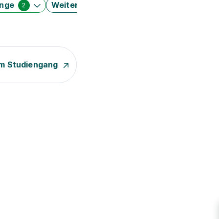
änge
Weitere Filter
2
m Studiengang