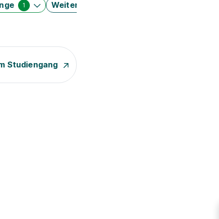
änge
Weitere Filter
1
m Studiengang