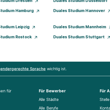
Studium Dresden
Duales Studium Düsseldorf
Studium Hamburg
Duales Studium Hannover
Studium Leipzig
Duales Studium Mannheim
Studium Rostock
Duales Studium Stuttgart
endergerechte Sprache
wichtig ist.
sen für
Für Bewerber
Für 
Alle Städte
Stell
Alle Berufe
Kont