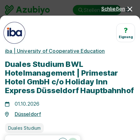
Schließen
Stellen finden
Duales Studium
Düsseldorf
Hotelmanagement
?
Eignung
Duales Studium
iba | University of Cooperative Education
Hotelmanagement
Duales Studium BWL
Düsseldorf
Hotelmanagement | Primestar
Hotel GmbH c/o Holiday Inn
Express Düsseldorf Hauptbahnhof
01.10.2026
25 km
Düsseldorf
Duales Studium
Freie Stellen finden