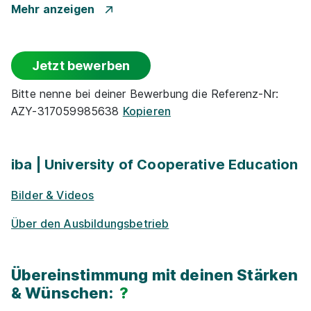
Zu­satz­qua­li­fi­ka­tio­nen
Veranstaltungsbereich
iba | University of
Mehr anzeigen
Cooperative Education
Events für Schü­ler / Stu­die­ren­de
01.10.2026
Jetzt bewerben
45138 Essen
Schulgeld­frei
Bitte nenne bei deiner Bewerbung die Referenz-Nr:
AZY-317059985638
Kopieren
E-Lear­ning / On­line-Kur­se
Alumni­netz­werk
iba | University of Cooperative Education
Duales Studium BWL Hotelmanagement |
Bilder & Videos
Exkur­sionen
Praxispartner im Bereich Hotellerie und
Über den Ausbildungsbetrieb
Gastronomie
iba | University of Cooperative
Kostenloses WLAN
Education
01.10.2026
Übereinstimmung mit deinen Stärken
45899 Gelsenkirchen
& Wünschen:
?