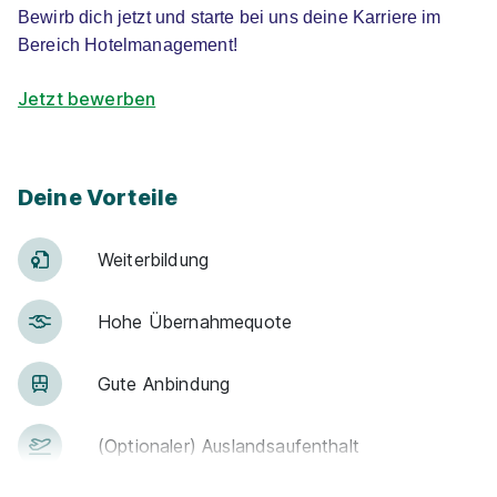
Bewirb dich jetzt und starte bei uns deine Karriere im
Bereich Hotelmanagement!
Jetzt bewerben
Duales Studium BWL Hotelmanagement | Adina
Apartment Hotel Cologne
iba | University of
Cooperative Education
Deine Vorteile
01.10.2026
50679 Deutz
Weiter­bildung
Hohe Über­nah­me­quote
Gute An­bin­dung
(Optionaler) Auslandsaufenthalt
Duales Studium BWL Hotelmanagement |
Businesshotel mit Tagungs- und