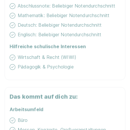
Abschlussnote: Beliebiger Notendurchschnitt
Beliebte Städte
Beliebte Studiengänge
Mathematik: Beliebiger Notendurchschnitt
Deutsch: Beliebiger Notendurchschnitt
Beliebt in deiner Nähe
Englisch: Beliebiger Notendurchschnitt
Duales Studium Aachen
Duales Studium A
Hilfreiche schulische Interessen
Duales Studium Bochum
Duales Studium B
Wirtschaft & Recht (WIWI)
Duales Studium Dortmund
Duales Studium D
Pädagogik & Psychologie
Duales Studium Hamburg
Duales Studium H
Duales Studium Leipzig
Duales Studium 
Das kommt auf dich zu:
Duales Studium Rostock
Duales Studium S
Arbeitsumfeld
Büro
Häufig gestellte Fragen zum
Messen, Konzerte, Großveranstaltungen