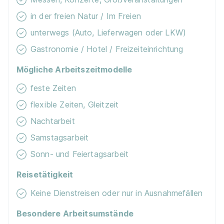
Dualen Studium Hotelmanagement
in der freien Natur / Im Freien
in Düsseldorf
unterwegs (Auto, Lieferwagen oder LKW)
Finde deinen Studienplatz für ein Duales
Gastronomie / Hotel / Freizeiteinrichtung
Studium Hotelmanagement in
Mögliche Arbeitszeitmodelle
Düsseldorf!
Wir haben 6 Studienplätze für ein Duales Studium
feste Zeiten
Hotelmanagement in Düsseldorf für dich.
flexible Zeiten, Gleitzeit
Nachtarbeit
Was sind die beliebtesten Unternehmen
und Hochschulen für ein Duales Studium
Samstagsarbeit
Hotelmanagement in Düsseldorf?
Sonn- und Feiertagsarbeit
Beliebte Unternehmen und Hochschulen für dein Duales
Reisetätigkeit
Studium Hotelmanagement in Düsseldorf sind:
iba |
University of Cooperative Education
und
IST-
Keine Dienstreisen oder nur in Ausnahmefällen
Hochschule für Management
.
Besondere Arbeitsumstände