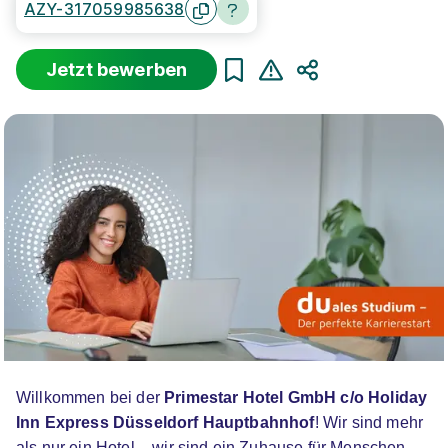
AZY-317059985638
Jetzt bewerben
Sortierung
Beginn
Schulabschluss
Au
Teilen
Suche zurücksetzen
Infos zum Studiengang Hotelmanagement
6 Studienangebote
Willkommen bei der
Primestar Hotel GmbH c/o Holiday
Dualer Bachelor Hotel Management
IST-
Inn Express Düsseldorf Hauptbahnhof
! Wir sind mehr
Hochschule für Management
als nur ein Hotel – wir sind ein Zuhause für Menschen