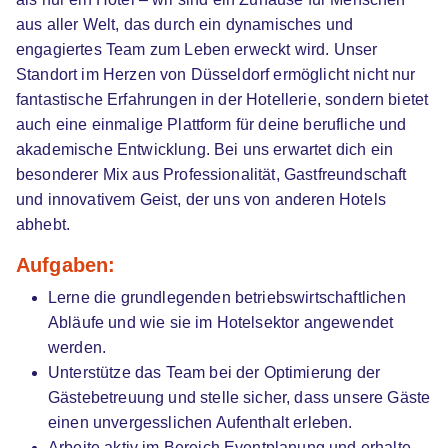
01.10.2026
aus aller Welt, das durch ein dynamisches und
40210 Düsseldorf (u.a.)
engagiertes Team zum Leben erweckt wird. Unser
Video
Standort im Herzen von Düsseldorf ermöglicht nicht nur
fantastische Erfahrungen in der Hotellerie, sondern bietet
auch eine einmalige Plattform für deine berufliche und
akademische Entwicklung. Bei uns erwartet dich ein
besonderer Mix aus Professionalität, Gastfreundschaft
und innovativem Geist, der uns von anderen Hotels
abhebt.
Duales Studium BWL Hotelmanagement |
Aufgaben:
Primestar Hotel GmbH c/o Holiday Inn Express
Lerne die grundlegenden betriebswirtschaftlichen
Düsseldorf Haup...
iba | University of Cooperative
Abläufe und wie sie im Hotelsektor angewendet
Education
werden.
01.10.2026
Unterstütze das Team bei der Optimierung der
40210 Düsseldorf
Gästebetreuung und stelle sicher, dass unsere Gäste
einen unvergesslichen Aufenthalt erleben.
Arbeite aktiv im Bereich Eventplanung und erhalte