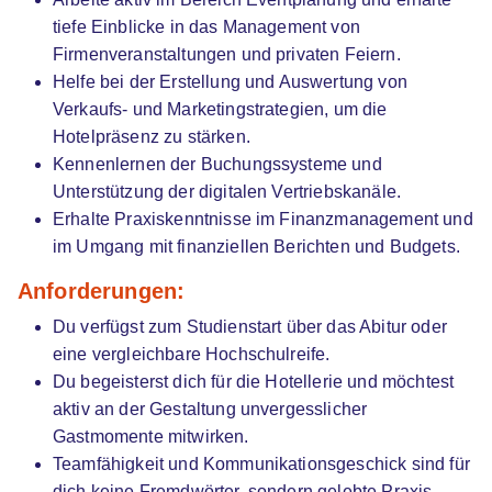
tiefe Einblicke in das Management von
Firmenveranstaltungen und privaten Feiern.
Helfe bei der Erstellung und Auswertung von
Verkaufs- und Marketingstrategien, um die
Dualer Bachelor Hotel Management
IST-
Hotelpräsenz zu stärken.
Hochschule für Management
Kennenlernen der Buchungssysteme und
Unterstützung der digitalen Vertriebskanäle.
01.04.2027
Erhalte Praxiskenntnisse im Finanzmanagement und
40210 Düsseldorf (u.a.)
im Umgang mit finanziellen Berichten und Budgets.
Video
Anforderungen:
Du verfügst zum Studienstart über das Abitur oder
eine vergleichbare Hochschulreife.
Du begeisterst dich für die Hotellerie und möchtest
aktiv an der Gestaltung unvergesslicher
Gastmomente mitwirken.
Duales Studium BWL Hotelmanagement |
iba |
Teamfähigkeit und Kommunikationsgeschick sind für
University of Cooperative Education
dich keine Fremdwörter, sondern gelebte Praxis.