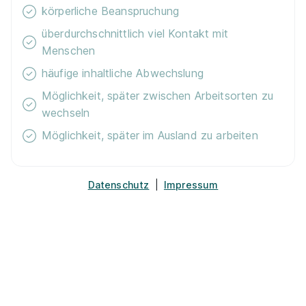
Welche anderen Städte sind beliebt für
körperliche Beanspruchung
ein Duales Studium Hotelmanagement?
überdurchschnittlich viel Kontakt mit
Beliebte Städte für ein Duales Studium
Menschen
Hotelmanagement sind:
Limburgerhof
,
Dudenhofen
,
häufige inhaltliche Abwechslung
Mutterstadt
,
Schifferstadt
und
Speyer
.
Möglichkeit, später zwischen Arbeitsorten zu
Welche anderen Studiengänge werden in
wechseln
Düsseldorf angeboten?
Möglichkeit, später im Ausland zu arbeiten
Die beliebtesten Studiengänge in Düsseldorf sind:
Betriebswirtschaftslehre (BWL)
,
Wirtschaftsinformatik
,
Handel
,
Diplom-Finanzwirt/in
Datenschutz
|
Impressum
(FH)
und
Bauingenieurwesen
.
Hier erfährst du, warum uns bei Azubiyo