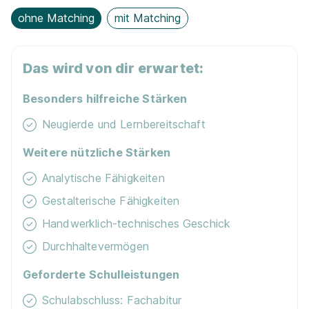
ohne Matching
mit Matching
90%
Das wird von dir erwartet:
Eignung
Besonders hilfreiche Stärken
Du bist noch unentschlossen?
Neugierde und Lernbereitschaft
Geh auf Nummer sicher mit unserem Berufswahltest.
Weitere nützliche Stärken
Eignung checken und passende Stelle finden.
Analytische Fähigkeiten
Mehr erfahren
Gestalterische Fähigkeiten
Handwerklich-technisches Geschick
Durchhaltevermögen
Geforderte Schulleistungen
Noch unsicher, wonach du suchen
sollst?
Schulabschluss: Fachabitur