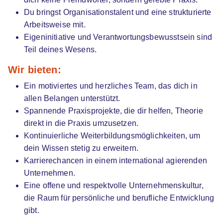
01.10.2026
Du bringst Organisationstalent und eine strukturierte
45219 Essen
Arbeitsweise mit.
Eigeninitiative und Verantwortungsbewusstsein sind
Teil deines Wesens.
Wir bieten:
Ein motiviertes und herzliches Team, das dich in
allen Belangen unterstützt.
Spannende Praxisprojekte, die dir helfen, Theorie
Duales Studium BWL Hotelmanagement |
direkt in die Praxis umzusetzen.
Schlosshotel Hugenpoet GmbH [&] Co. KG
iba |
Kontinuierliche Weiterbildungsmöglichkeiten, um
University of Cooperative Education
dein Wissen stetig zu erweitern.
01.10.2026
Karrierechancen in einem international agierenden
45219 Essen
Unternehmen.
Eine offene und respektvolle Unternehmenskultur,
die Raum für persönliche und berufliche Entwicklung
gibt.
Ähnliche Stellen