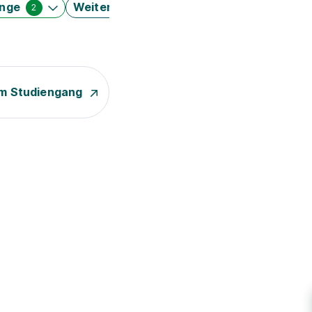
änge
Weitere Filter
2
m Studiengang