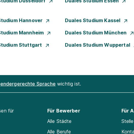
Studium Düsseldorf
Duales Studium Essen
Studium Hannover
Duales Studium Kassel
Studium Mannheim
Duales Studium München
Studium Stuttgart
Duales Studium Wuppertal
endergerechte Sprache
wichtig ist.
sen für
Für Bewerber
Für 
Alle Städte
Stell
Alle Berufe
Kont