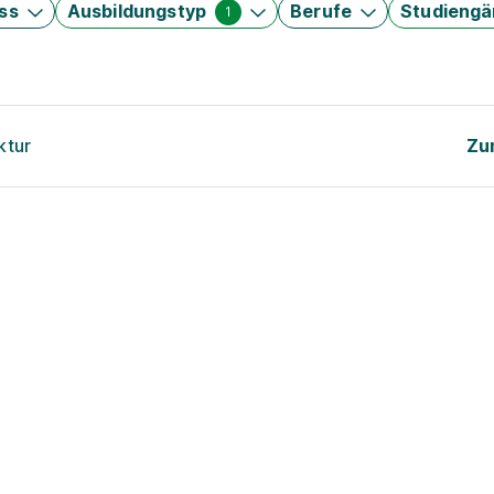
ss
Ausbildungstyp
Berufe
Studieng
1
ktur
Zu