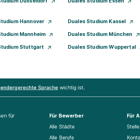
Studium Düsseldorf
Duales Studium Essen
Studium Hannover
Duales Studium Kassel
Studium Mannheim
Duales Studium München
Studium Stuttgart
Duales Studium Wuppertal
endergerechte Sprache
wichtig ist.
sen für
Für Bewerber
Für 
Alle Städte
Stell
Alle Berufe
Kont