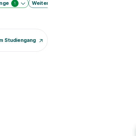
änge
Weitere Filter
1
m Studiengang