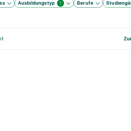
ss
Ausbildungstyp
Berufe
Studieng
1
it
Zu