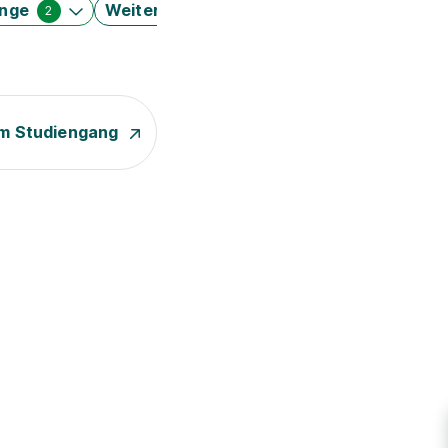
änge
Weitere Filter
2
m Studiengang