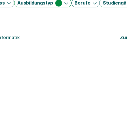
ss
Ausbildungstyp
Berufe
Studieng
1
nformatik
Zu