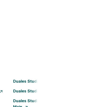
Duales Studium Bielefeld
Duales Studium Dortmund
Duales Studium Frankfurt am
Main