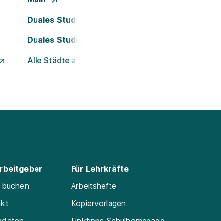
Duales Studium Köln
Duales Studium Nürnberg
Alle Städte ansehen
Arbeitgeber
Für Lehrkräfte
e buchen
Arbeitshefte
akt
Kopiervorlagen
adaten
Linktipps Schulhomepage