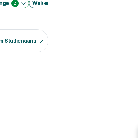
änge
Weitere Filter
2
m Studiengang