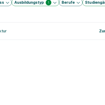
ss
Ausbildungstyp
Berufe
Studieng
1
ktur
Zu