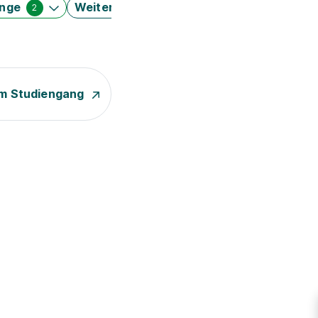
änge
Weitere Filter
2
m Studiengang