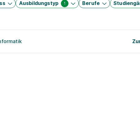
ss
Ausbildungstyp
Berufe
Studieng
1
nformatik
Zu