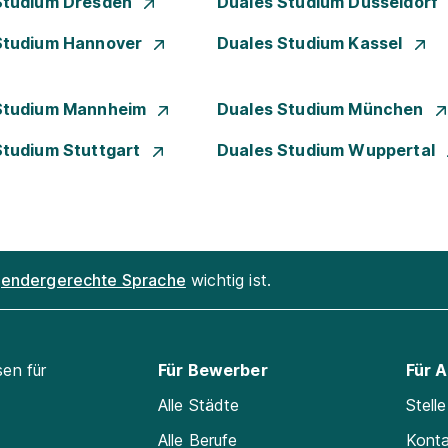
Studium Dresden
Duales Studium Düsseldorf
Studium Hannover
Duales Studium Kassel
Studium Mannheim
Duales Studium München
Studium Stuttgart
Duales Studium Wuppertal
endergerechte Sprache
wichtig ist.
sen für
Für Bewerber
Für 
Alle Städte
Stell
Alle Berufe
Kont