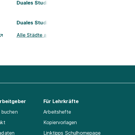
Duales Studium Köln
Duales Studium Nürnberg
Alle Städte ansehen
Arbeitgeber
Für Lehrkräfte
e buchen
Arbeitshefte
akt
Kopiervorlagen
adaten
Linktipps Schulhomepage