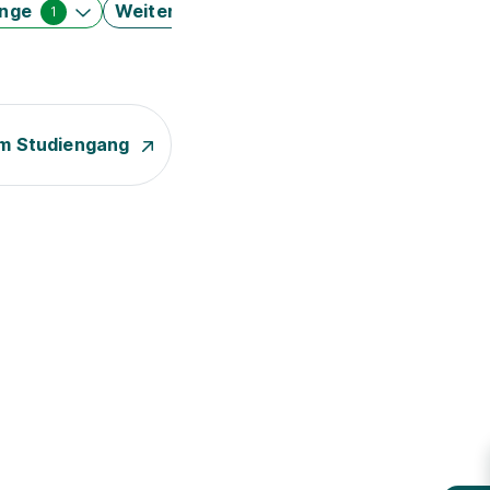
änge
Weitere Filter
1
m Studiengang